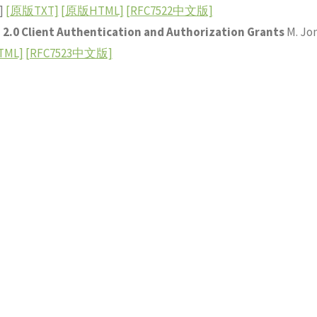
 ]
[原版TXT]
[原版HTML]
[RFC7522中文版]
2.0 Client Authentication and Authorization Grants
M. Jon
ML]
[RFC7523中文版]