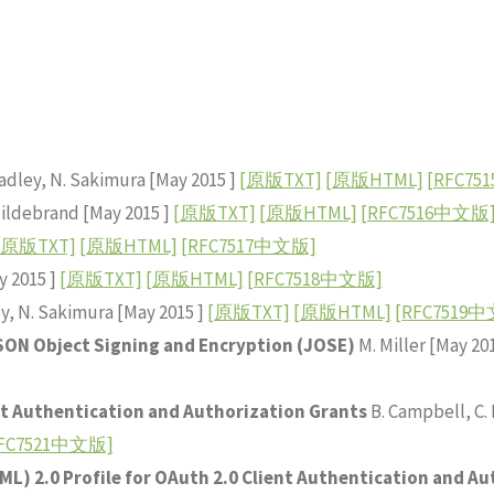
radley, N. Sakimura [May 2015 ]
[原版TXT]
[原版HTML]
[RFC75
Hildebrand [May 2015 ]
[原版TXT]
[原版HTML]
[RFC7516中文版
[原版TXT]
[原版HTML]
[RFC7517中文版]
y 2015 ]
[原版TXT]
[原版HTML]
[RFC7518中文版]
ey, N. Sakimura [May 2015 ]
[原版TXT]
[原版HTML]
[RFC7519
SON Object Signing and Encryption (JOSE)
M. Miller [May 20
nt Authentication and Authorization Grants
B. Campbell, C.
FC7521中文版]
L) 2.0 Profile for OAuth 2.0 Client Authentication and Au