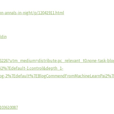
n-annals-in-night/p/12041911.html
ddin
9966226?utm_medium=distribute.pc_relevant_t0.none-task-blo
%7Edefault-1.control&depth_1-
-blog-2%7Edefault%7EBlogCommendFromMachineLearnPai2%7E
/103610087