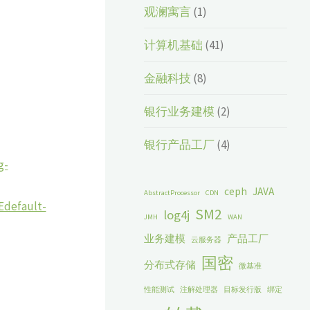
观澜寓言
(1)
计算机基础
(41)
金融科技
(8)
银行业务建模
(2)
银行产品工厂
(4)
g-
ceph
JAVA
AbstractProcessor
CDN
default-
SM2
log4j
JMH
WAN
业务建模
产品工厂
云服务器
国密
分布式存储
微基准
性能测试
注解处理器
目标发行版
绑定