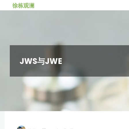
跳
徐栋观澜
转
到
内
容。
JWS与JWE