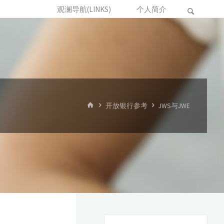
观澜导航(LINKS)
个人简介
首
开放银行参考
JWS与JWE
页
搜