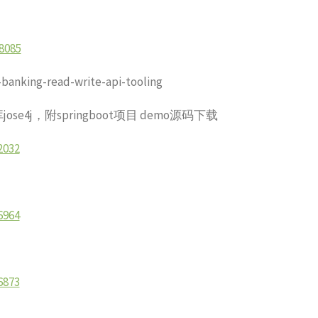
18085
nking-read-write-api-tooling
e4j，附springboot项目 demo源码下载
2032
6964
6873