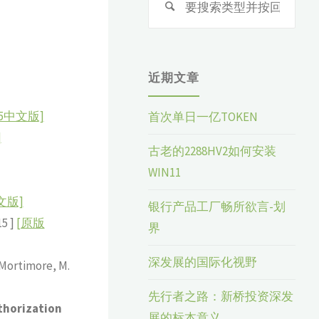
索：
近期文章
15中文版]
首次单日一亿TOKEN
]
古老的2288HV2如何安装
WIN11
中文版]
银行产品工厂畅所欲言-划
15 ]
[原版
界
深发展的国际化视野
 Mortimore, M.
先行者之路：新桥投资深发
thorization
展的标本意义