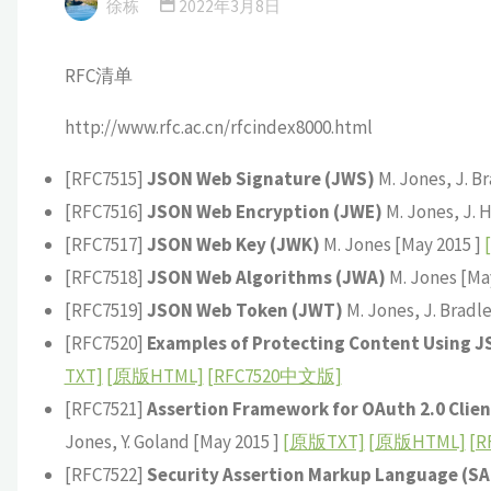
徐栋
2022年3月8日
RFC清单
http://www.rfc.ac.cn/rfcindex8000.html
[RFC7515]
JSON Web Signature (JWS)
M. Jones, J. B
[RFC7516]
JSON Web Encryption (JWE)
M. Jones, J. 
[RFC7517]
JSON Web Key (JWK)
M. Jones [May 2015 ]
[RFC7518]
JSON Web Algorithms (JWA)
M. Jones [Ma
[RFC7519]
JSON Web Token (JWT)
M. Jones, J. Bradl
[RFC7520]
Examples of Protecting Content Using J
TXT]
[原版HTML]
[RFC7520中文版]
[RFC7521]
Assertion Framework for OAuth 2.0 Clie
Jones, Y. Goland [May 2015 ]
[原版TXT]
[原版HTML]
[R
[RFC7522]
Security Assertion Markup Language (SAM