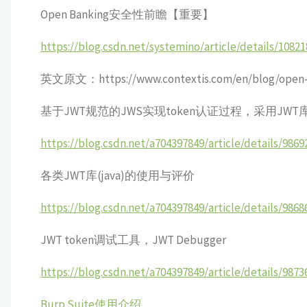
Open Banking安全性前瞻【重要】
https://blog.csdn.net/systemino/article/details/1082
英文原文：https://www.contextis.com/en/blog/open-ba
基于JWT规范的JWS实现token认证过程，采用JWT库jos
https://blog.csdn.net/a704397849/article/details/9869
各类JWT库(java)的使用与评价
https://blog.csdn.net/a704397849/article/details/9868
JWT token调试工具，JWT Debugger
https://blog.csdn.net/a704397849/article/details/9873
Burp Suite使用介绍