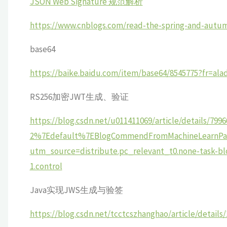
JSON Web Signature 规范解析
https://www.cnblogs.com/read-the-spring-and-autum
base64
https://baike.baidu.com/item/base64/8545775?fr=ala
RS256加密JWT生成、验证
https://blog.csdn.net/u011411069/article/details/7
2%7Edefault%7EBlogCommendFromMachineLearnPai2
utm_source=distribute.pc_relevant_t0.none-task
1.control
Java实现JWS生成与验签
https://blog.csdn.net/tcctcszhanghao/article/details