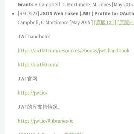
Grants
B. Campbell, C. Mortimore, M. Jones [May 2015
[RFC7523]
JSON Web Token (JWT) Profile for OAuth 
Campbell, C. Mortimore [May 2015 ]
[原版TXT]
[原版HT
JWT handbook
https://auth0.com/resources/ebooks/jwt-handbook
https://auth0.com/
JWT官网
https://jwt.io/
JWT的库支持情况。
https://jwt.io/#libraries-io