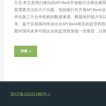
引言 本文是我们推出的API Bank开放银行法律合
资
面需要关注的几个问题，包括银行在开展API Ba
料
评估第三方合作机构的数据来源、数据保护能力等
等。鉴于目前国内尚未出台API Bank相关的监管和
汇
图对国内未来可能出台的监管政策做一些展望，以期能
集"
…
"境
详情
外
API
Bank
浙ICP备2021013486号-1
监