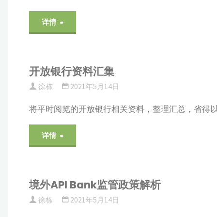
介"
"RSA
详情
算
法
开放银行资料汇集
徐栋
2021年5月14日
和
将平时阅览的开放银行相关资料，整理汇总，省得
SM2
"开
算
详情
放
法
银
对
境外API Bank监管政策解析
徐栋
2021年5月14日
行
比"