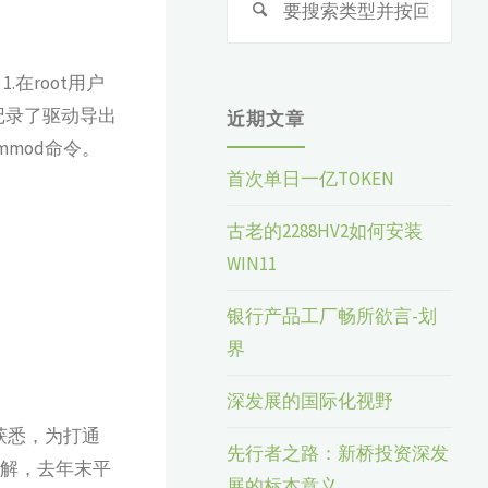
索：
.在root用户
s文件记录了驱动导出
近期文章
mmod命令。
首次单日一亿TOKEN
古老的2288HV2如何安装
WIN11
银行产品工厂畅所欲言-划
界
深发展的国际化视野
获悉，为打通
先行者之路：新桥投资深发
了解，去年末平
展的标本意义