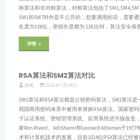
闻
称算法和非对称算法，对称算法包括了SM1,SM4,SM
SM1和SM7对外是不公开的，想要调用的话，需要通
报
长度为128位，密钥长度都为 128 比特，算法安全保
道"
"国
详情
密
算
RSA算法和SM2算法对比
徐栋
2021年7月14日
法
SM2算法和RSA算法都是公钥密码算法，SM2算
家
我国商用密码体系中被用来替换RSA算法。国家密码管理
族
子认证系统、密钥管理系统、应用系统进升级改造，使用
家Ron Rivest、AdiShamir和Leonard A
简
术和计算机技术的发展，目前1024位RSA算法已经