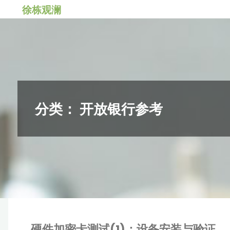
跳
徐栋观澜
转
到
内
容。
分类：
开放银行参考
硬件加密卡测试(1)：设备安装与验证