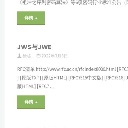
《祖冲之序列密码算法》等6项密码行业标准公告（国密局公告
安
"国
详情
银
密
行
算
JWS与JWE
开
徐栋
2022年3月8日
法
放
RFC清单 http://www.rfc.ac.cn/rfcindex8000.html [RFC75
+国
银
] [原版TXT] [原版HTML] [RFC7515中文版] [RFC7516] JSON
际
版HTML] [RFC7 …
行
算
"JWS
详情
组
法
与
织
=