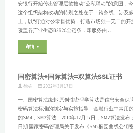
测
安银行开始传出管理层欲推动“公私联动”的意图，
这个组织架构改动的特别之处在于：跨条线、涉及多
试
上，以“打通对公零售优势，打造市场独一无二的开
(1)：
覆盖各产业生态B2B2C全链条，即服务由 …
设
"打
详情
备
通
安
对
国密算法+国际算法=双算法SSL证书
装
徐栋
2022年3月17日
公
与
一、国密算法缘起 原创性密码学算法是信息安全保
零
密码算法标准的制定与实施指导。金融行业中常用的对
验
售，
的SM4，SM2算法。2010年12月17日，SM2算法发
日期 国家密码管理局关于发布《SM2椭圆曲线公钥密码算
证"
平