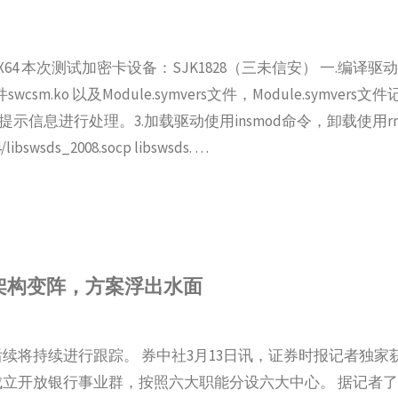
X64 本次测试加密卡设备：SJK1828（三未信安） 一.编译驱动 1
swcsm.ko 以及Module.symvers文件，Module.symver
示信息进行处理。3.加载驱动使用insmod命令，卸载使用r
libswsds_2008.socp libswsds. …
架构变阵，方案浮出水面
续将持续进行跟踪。 券中社3月13日讯，证券时报记者独家
立开放银行事业群，按照六大职能分设六大中心。 据记者