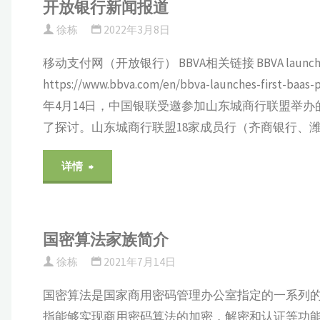
JWE"
开放银行新闻报道
架
双
徐栋
2022年3月8日
构
算
移动支付网（开放银行） BBVA相关链接 BBVA launches first Ba
变
https://www.bbva.com/en/bbva-launches-f
法
年4月14日，中国银联受邀参加山东城商行联盟举
阵，
SSL
了探讨。山东城商行联盟18家成员行（齐商银行、
方
证
"开
详情
案
书"
放
浮
银
国密算法家族简介
出
徐栋
2021年7月14日
行
水
国密算法是国家商用密码管理办公室指定的一系列
新
面"
指能够实现商用密码算法的加密，解密和认证等功能