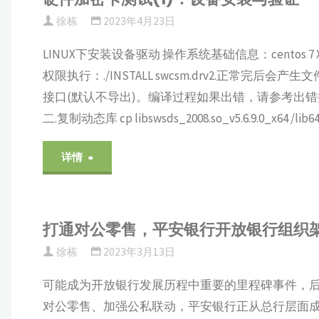
徐栋
2023年4月23日
LINUX下安装设备驱动 操作系统基础信息：centos 7 
权限执行：./INSTALL swcsm.drv2.正常完后会产生文件
接口(默认不导出)。编译过程如果出错，请参考出错提
二.复制动态库 cp libswsds_2008.so_v5.6.9.0_x64 /lib64/
"硬
详情
件
加
打通对公零售，平安银行开放银行组织
徐栋
2023年3月13日
密
可能成为开放银行发展历程中重要的里程碑事件，后
卡
对公零售、加强公私联动，平安银行正从总行层面成