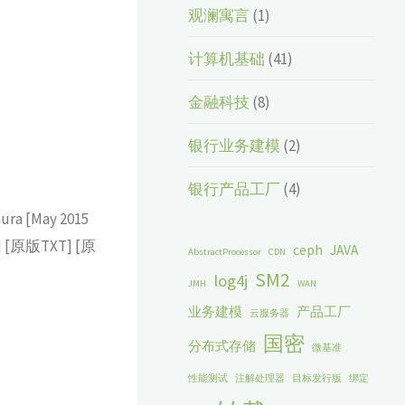
观澜寓言
(1)
计算机基础
(41)
金融科技
(8)
银行业务建模
(2)
银行产品工厂
(4)
ura [May 2015
 ] [原版TXT] [原
ceph
JAVA
AbstractProcessor
CDN
SM2
log4j
JMH
WAN
业务建模
产品工厂
云服务器
国密
分布式存储
微基准
性能测试
注解处理器
目标发行版
绑定