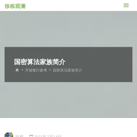
跳
徐栋观澜
转
到
内
容。
国密算法家族简介
首
开放银行参考
国密算法家族简介
页
徐栋
2021年7月14日