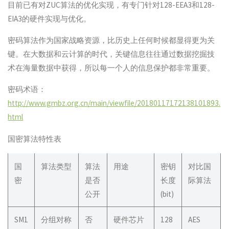
目前已有对ZUC算法的优化实现，有专门针对128-EEA3和128-
EIA3的硬件实现与优化。
密码算法作为国家战略资源，比历史上任何时候都显得更为关
键。在大数据和云计算的时代，关键信息往往通过数据挖掘技
术在海量数据中获得，所以每一个人的信息保护都非常重要。
密码术语：
http://www.gmbz.org.cn/main/viewfile/20180117172138101893.
html
国密算法特性表
国
算法类型
算法
用途
密钥
对比国
密
是否
长度
际算法
公开
(bit)
SM1
分组对称
否
硬件芯片
128
AES