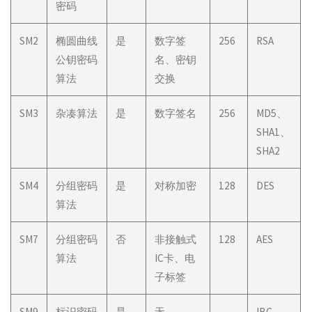
密码
SM2
椭圆曲线
是
数字签
256
RSA
公钥密码
名、密钥
算法
交换
SM3
杂凑算法
是
数字签名
256
MD5、
SHA1、
SHA2
SM4
分组密码
是
对称加密
128
DES
算法
SM7
分组密码
否
非接触式
128
AES
算法
IC卡、电
子标签
SM9
标识密码
是
无
–
IBC、