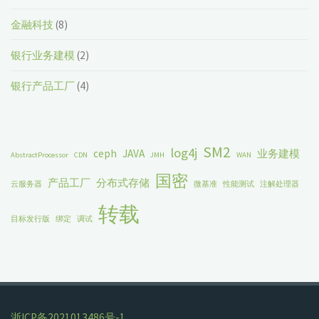
金融科技
(8)
银行业务建模
(2)
银行产品工厂
(4)
SM2
log4j
ceph
JAVA
业务建模
AbstractProcessor
CDN
JMH
WAN
国密
产品工厂
分布式存储
云服务器
微基准
性能测试
注解处理器
转载
目标发行版
绑定
调试
浙ICP备2021013486号-1