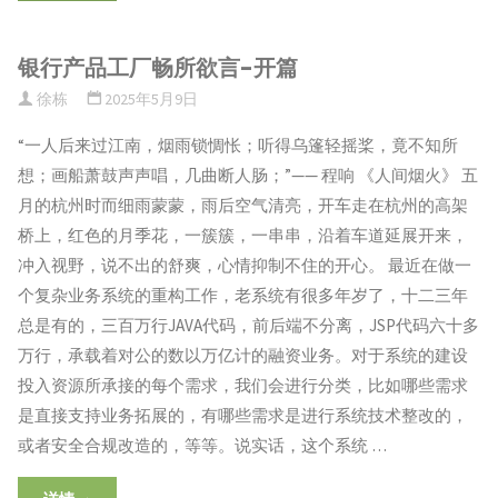
行
银行产品工厂畅所欲言-开篇
产
徐栋
2025年5月9日
品
“一人后来过江南，烟雨锁惆怅；听得乌篷轻摇桨，竟不知所
工
想；画船萧鼓声声唱，几曲断人肠；”—— 程响 《人间烟火》 五
月的杭州时而细雨蒙蒙，雨后空气清亮，开车走在杭州的高架
厂
桥上，红色的月季花，一簇簇，一串串，沿着车道延展开来，
畅
冲入视野，说不出的舒爽，心情抑制不住的开心。 最近在做一
个复杂业务系统的重构工作，老系统有很多年岁了，十二三年
所
总是有的，三百万行JAVA代码，前后端不分离，JSP代码六十多
欲
万行，承载着对公的数以万亿计的融资业务。对于系统的建设
投入资源所承接的每个需求，我们会进行分类，比如哪些需求
言-
是直接支持业务拓展的，有哪些需求是进行系统技术整改的，
契
或者安全合规改造的，等等。说实话，这个系统 …
机"