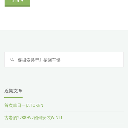
"银
详情
行
产
品
工
搜
厂
索
畅
所
近期文章
欲
首次单日一亿TOKEN
言-
古老的2288HV2如何安装WIN11
开