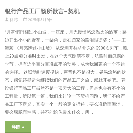
银行产品工厂畅所欲言-契机
链
徐栋
2025年5月9日
分
“月亮悄悄翻过小山坡，一座座，月光慢慢悠悠温柔的洒落；路
析
边开出小小的野花，一朵朵，走在归家的路泪眼婆娑；”—— 王
海颖 《月亮翻过小山坡》 从深圳开往杭州东的G900次列车，晚
入
上20点40分准时出发，在这个天气阴晴不定，航路时而疯癫的
门
季节，拥有近乎百分百准点率的动卧，成为我回家的一个不错
的选择。 这班动卧速度挺快，声音也不是很大，晃晃悠悠的状
探
态，感觉还挺适合继续我们的产品工厂之旅，那就开始吧。 建
索"
设银行产品工厂虽然不是一项天大的工程，但是也会有不小的
工程量，所以第一篇，我们来讨论一下契机问题，我们不给产
品工厂下定义，其实一个一般的定义描述，要么准确而晦涩，
要么朦胧而性感，并不能给你带来什么，所 …
"银
详情