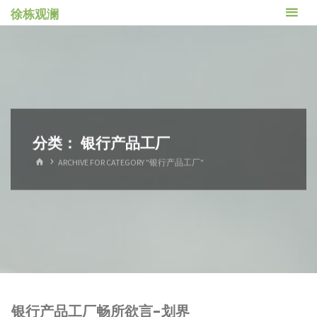
跳
徐栋观澜
转
到
内
容。
分类：
银行产品工厂
首
ARCHIVE FOR CATEGORY "银行产品工厂"
页
银行产品工厂畅所欲言-划界