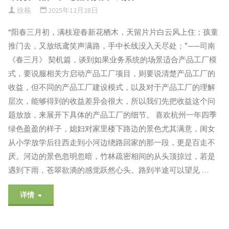
徐栋
2025年12月28日
“阳春三月初，满枝迎春新花栖木，天留片片白云风上住；孩童
推门去，又放纸鸢笑声满路，手中长线没入天尽处；”——司南
《春三月》 契机篇，谈到如果业务系统的场景适合产品工厂模
式，要说服相关方启动产品工厂项目，则要说清楚产品工厂的
收益，但不同的产品工厂建设模式，以及对于产品工厂的理解
层次，能够得到的收益差异会很大，所以我们先把收益这个问
题放放，来展开下具体的产品工厂的细节。 喜欢杭州一年四季
绿色盈盈的样子，媳妇对家里楼下路边的景色尤其满意，闺女
从小学放学后往西走到小河边绕路回家的那一段，更是百走不
厌。河边的景色忽明忽暗，竹林疏密相间的从头顶掠过，若是
遇到下雨，苍翠欲滴的感觉跃然心头。路到半途可以望见 …
"银
详情
行