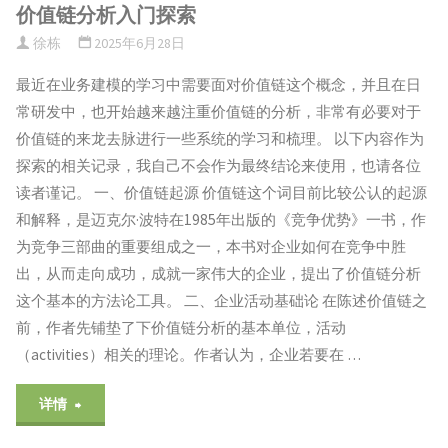
价值链分析入门探索
产
徐栋
2025年6月28日
品
最近在业务建模的学习中需要面对价值链这个概念，并且在日
工
常研发中，也开始越来越注重价值链的分析，非常有必要对于
价值链的来龙去脉进行一些系统的学习和梳理。 以下内容作为
厂
探索的相关记录，我自己不会作为最终结论来使用，也请各位
畅
读者谨记。 一、价值链起源 价值链这个词目前比较公认的起源
和解释，是迈克尔·波特在1985年出版的《竞争优势》一书，作
所
为竞争三部曲的重要组成之一，本书对企业如何在竞争中胜
欲
出，从而走向成功，成就一家伟大的企业，提出了价值链分析
这个基本的方法论工具。 二、企业活动基础论 在陈述价值链之
言-
前，作者先铺垫了下价值链分析的基本单位，活动
划
（activities）相关的理论。作者认为，企业若要在 …
界"
"价
详情
值