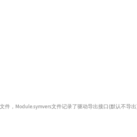
vers文件，Module.symvers文件记录了驱动导出接口(默认不导出
。