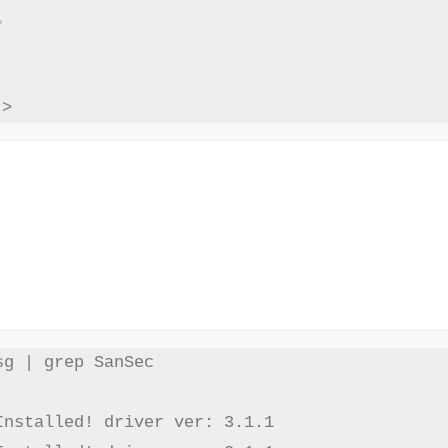
g | grep SanSec

nstalled! driver ver: 3.1.1
