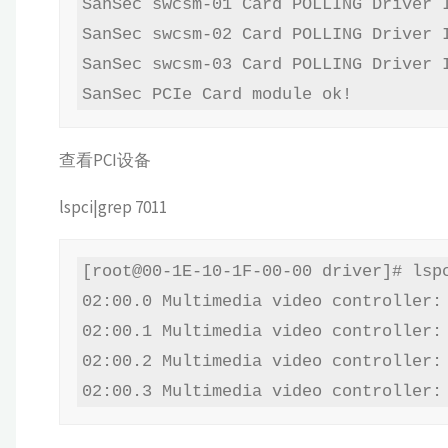
SanSec swcsm-01 Card POLLING Driver I
SanSec swcsm-02 Card POLLING Driver I
SanSec swcsm-03 Card POLLING Driver I
SanSec PCIe Card module ok!
查看PCI设备
lspci|grep 7011
[root@00-1E-10-1F-00-00 driver]# lspc
02:00.0 Multimedia video controller: 
02:00.1 Multimedia video controller: 
02:00.2 Multimedia video controller: 
02:00.3 Multimedia video controller: