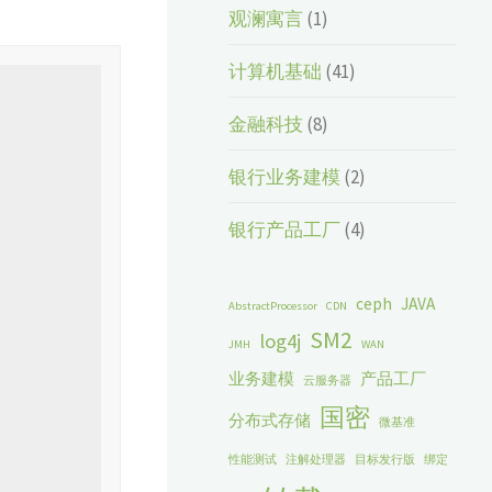
观澜寓言
(1)
计算机基础
(41)
金融科技
(8)
银行业务建模
(2)
银行产品工厂
(4)
ceph
JAVA
AbstractProcessor
CDN
SM2
log4j
JMH
WAN
业务建模
产品工厂
云服务器
国密
分布式存储
微基准
性能测试
注解处理器
目标发行版
绑定