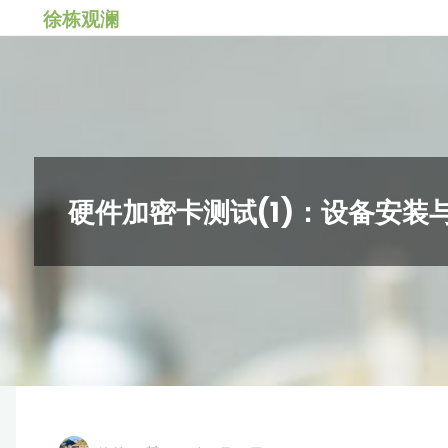
跳
徐栋观澜
转
到
内
容。
硬件加密卡测试(1)：设备安装