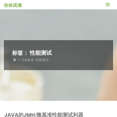
跳
徐栋观澜
转
到
内
容。
标签：
性能测试
首
文章标签 "性能测试"
页
JAVA的JMH:微基准性能测试利器