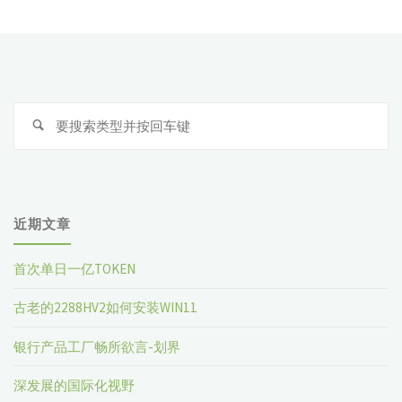
JMH:
微
基
搜
准
索
性
能
近期文章
测
首次单日一亿TOKEN
试
古老的2288HV2如何安装WIN11
利
银行产品工厂畅所欲言-划界
器"
深发展的国际化视野