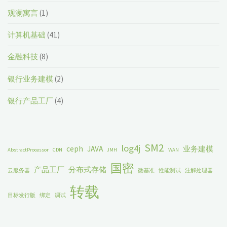
观澜寓言
(1)
计算机基础
(41)
金融科技
(8)
银行业务建模
(2)
银行产品工厂
(4)
SM2
log4j
ceph
JAVA
业务建模
AbstractProcessor
CDN
JMH
WAN
国密
产品工厂
分布式存储
云服务器
微基准
性能测试
注解处理器
转载
目标发行版
绑定
调试