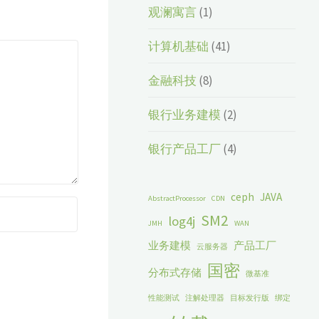
观澜寓言
(1)
计算机基础
(41)
金融科技
(8)
银行业务建模
(2)
银行产品工厂
(4)
ceph
JAVA
AbstractProcessor
CDN
SM2
log4j
JMH
WAN
业务建模
产品工厂
云服务器
国密
分布式存储
微基准
性能测试
注解处理器
目标发行版
绑定