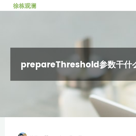
跳
徐栋观澜
转
到
内
容。
prepareThreshold参数干