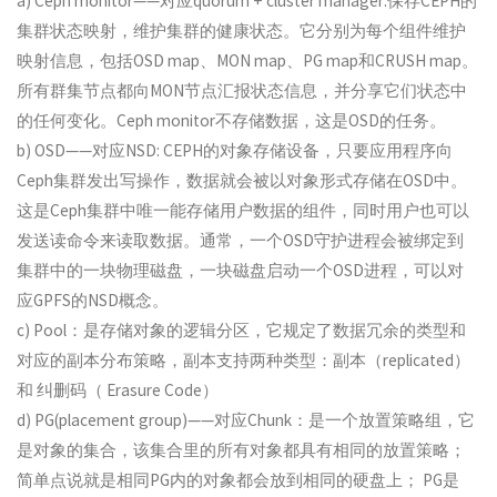
a) Ceph monitor——对应quorum + cluster manager:保存CEPH的
集群状态映射，维护集群的健康状态。它分别为每个组件维护
映射信息，包括OSD map、MON map、PG map和CRUSH map。
所有群集节点都向MON节点汇报状态信息，并分享它们状态中
的任何变化。Ceph monitor不存储数据，这是OSD的任务。
b) OSD——对应NSD: CEPH的对象存储设备，只要应用程序向
Ceph集群发出写操作，数据就会被以对象形式存储在OSD中。
这是Ceph集群中唯一能存储用户数据的组件，同时用户也可以
发送读命令来读取数据。通常，一个OSD守护进程会被绑定到
集群中的一块物理磁盘，一块磁盘启动一个OSD进程，可以对
应GPFS的NSD概念。
c) Pool：是存储对象的逻辑分区，它规定了数据冗余的类型和
对应的副本分布策略，副本支持两种类型：副本（replicated）
和 纠删码（ Erasure Code）
d) PG(placement group)——对应Chunk：是一个放置策略组，它
是对象的集合，该集合里的所有对象都具有相同的放置策略；
简单点说就是相同PG内的对象都会放到相同的硬盘上； PG是