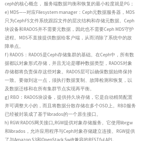
ceph的核心概念， 服务端数据均衡和恢复的最小粒度就是PG；
e) MDS——对应Filesystem manager：Ceph元数据服务器，MDS
只为CephFS文件系统跟踪文件的层次结构和存储元数据。Ceph
块设备和RADOS并不需要元数据，因此也不需要Ceph MDS守护
进程。MDS不直接提供数据给客户端，从而消除了系统中的故
障单点。
f) RADOS：RADOS是Ceph存储集群的基础。在Ceph中，所有数
据都以对象形式存储，并且无论是哪种数据类型，RADOS对象
存储都将负责保存这些对象。RADOS层可以确保数据始终保持
一致。要做到这一点，须执行数据复制、故障检测和恢复，以
及数据迁移和在所有集群节点实现再平衡。
g) RBD：RADOS块设备，提供持久块存储，它是自动精简配置
并可调整大小的，而且将数据分散存储在多个OSD上。RBD服务
已经被封装成了基于librados的一个原生接口。
h) RGW:RADOS网关接口,RGW提供对象存储服务。它使用librgw
和librados，允许应用程序与Ceph对象存储建立连接。RGW提供
了与Amazon S3和OpenStack Swift兼容的RESTful API。