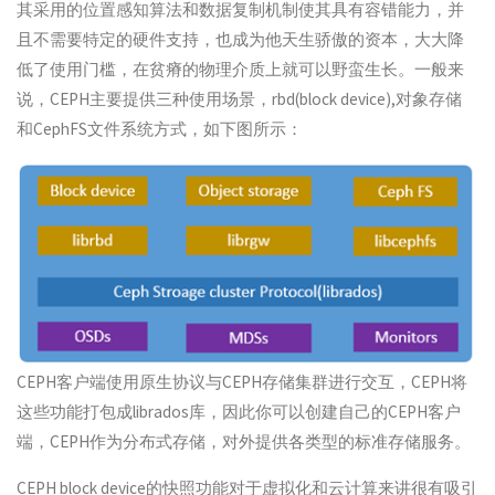
其采用的位置感知算法和数据复制机制使其具有容错能力，并
且不需要特定的硬件支持，也成为他天生骄傲的资本，大大降
低了使用门槛，在贫瘠的物理介质上就可以野蛮生长。一般来
说，CEPH主要提供三种使用场景，rbd(block device),对象存储
和CephFS文件系统方式，如下图所示：
CEPH客户端使用原生协议与CEPH存储集群进行交互，CEPH将
这些功能打包成librados库，因此你可以创建自己的CEPH客户
端，CEPH作为分布式存储，对外提供各类型的标准存储服务。
CEPH block device的快照功能对于虚拟化和云计算来讲很有吸引