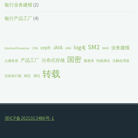
银行业务建模
(2)
银行产品工厂
(4)
SM2
log4j
ceph
JAVA
业务建模
AbstractProcessor
CDN
JMH
WAN
国密
产品工厂
分布式存储
云服务器
微基准
性能测试
注解处理器
转载
目标发行版
绑定
调试
浙ICP备2021013486号-1