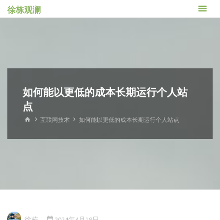
跳
徐栋观澜
转
到
内
容。
如何能以更低的成本长期运行个人站
点
首
互联网技术
如何能以更低的成本长期运行个人站点
页
徐栋
2024年4月19日