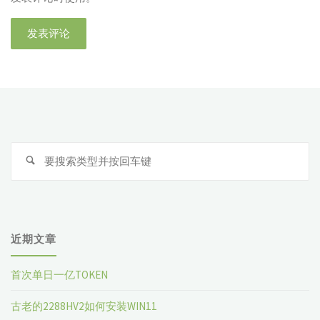
搜
索
近期文章
首次单日一亿TOKEN
古老的2288HV2如何安装WIN11