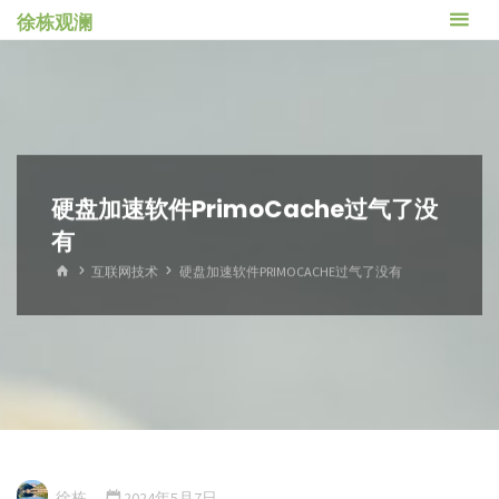
跳
徐栋观澜
转
到
内
容。
硬盘加速软件PrimoCache过气了没
有
首
互联网技术
硬盘加速软件PRIMOCACHE过气了没有
页
徐栋
2024年5月7日